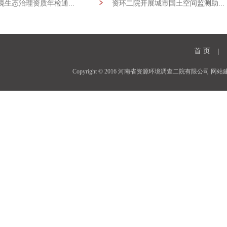
生态治理资质年检通...
资环二院开展城市国土空间监测助...
[09-08]
首 页
|
Copyright © 2016 河南省资源环境调查二院有限公司