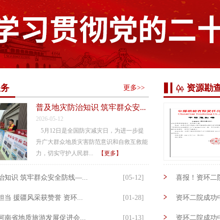
服务
资源勘
更多>>
普及地灾防治知识 筑牢群众安...
2026-05-12
5月12日是全国防灾减灾日，为进一步提
升广大群众地质灾害防范意识和自救互救能
力，切实守护人民群...
【更多】
知识 筑牢群众安全防线—...
[05-12]
喜报！资环二院
当 援疆风采获赞誉 资环...
[01-28]
资环二院成功中
南省地质旅游发展促进会...
[01-13]
资环二院成功中