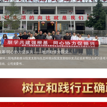
基 同心协力促振兴 ——地质勘查分院党...
开年轻干部集体谈话暨以案促改警示教育会
，资环二院地质勘查分院党支部与生态环境分院党支部组织党员赴驻村帮扶点伊川县塔
，资环二院召开年轻干部集体谈话暨以案促改警示教育会。公司党委书记、董事长罗锐
动。公司党委书...
范化，资环二院开展专项业务提升培训
心 深耕帮扶助振兴 ——资环二院常态化深...
产月”号角！ 资环二院周密部署今夏安全...
2026年6月经营例会
理论学习中心组开展树立和践行正确政绩观...
2026年第二次董事会
二院督导检查安全生产并调研巡视审计整改...
2026年一季度经济运行分析会议
、党委副书记、...
环二院举办招采业务培训，来自河南资本交易集团权属阳光招采服务平台的专家唐梓铭
以平凡铸就不平凡的实干精神，值得我们每一个人学习。”这是资环二院主要负责人在塔
环二院召开2026年“安全生产月” 动员会议暨第二季度安委会会议，正式启动本年度“
二院召开2026年6月经营例会。公司党委书记、董事长罗锐出席会议并讲话，公司总经
，资环二院党委理论学习中心组举行树立和践行正确政绩观学习教育第二次集体学习研
科技集团党委书记、董事长余纪云到资环二院督导检查安全生产工作，重点就基地及出
环二院召开2026年一季度经济运行分析会议。公司党委书记、董事长罗锐出席会议并讲
购监督管理办法》等相关...
的深情感言，也是...
会议集中...
禹志加主持会议。 会...
平总书记在河南考察时...
，并调研巡视审计整改...
书记、副董事长...