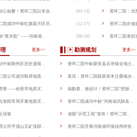
心如磐！资环二院以专业...
[01-13]
资环二院：戈壁深
院成功中标红旗渠片区历...
[12-17]
资环二院在省摄
“查水歌” ——河南省...
[09-29]
资环二院承担实
术收录煤炭行业生态修复...
[09-08]
内蒙古得尔布勘
治理
勘测规划
更多>>
更多>>
中标陕州区历史遗留...
资环二院中标新安县石寺镇全域土...
[04-13]
院公司成功取得地质...
喜讯：资环二院斩获首本注册城乡...
[03-30]
誉——哈密市地质灾...
搞勘查、做设计！资环二院“把脉...
[12-25]
洛阳市局开展地质灾...
资环二院成功中标“河南省武陟县...
[10-13]
上绿装
省级“示范工程”发布！资环二院...
[07-25]
公司平顶山五矿浅部...
资环二院开展河南省环保信用评价...
[09-09]