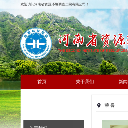
欢迎访问河南省资源环境调查二院有限公司！
首页
关于我们
新闻
荣 誉