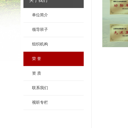
关于我们
单位简介
领导班子
组织机构
荣 誉
资 质
联系我们
视听专栏