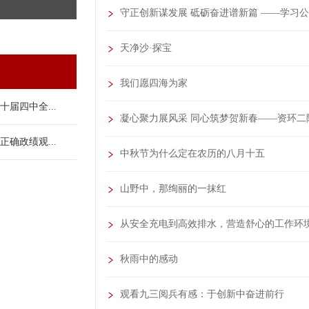
守正创新谋发展 砥砺奋进谱新篇 ——学习
天净沙·探宝
我们愿四海为家
十届四中全...
凝心聚力展风采 同心筑梦贺新春——资环二院
正确政绩观...
中秋节为什么定在农历的八月十五
山野中，那绚丽的一抹红
从安全充电到高效排水，营造舒心的工作环
秋雨中的感动
观看九三阅兵有感：于创新中奋进前行