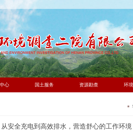
中心
国土服务
资源勘查
环
从安全充电到高效排水，营造舒心的工作环境