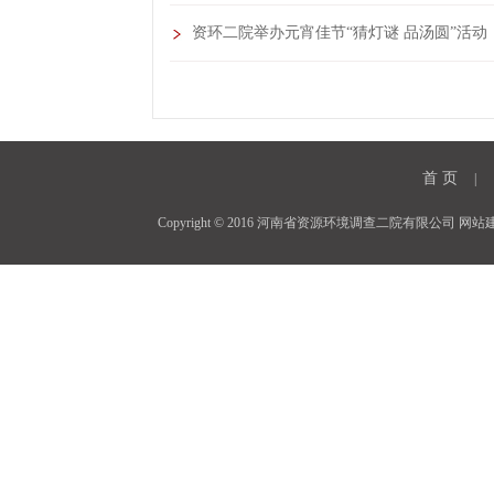
资环二院举办元宵佳节“猜灯谜 品汤圆”活动
首 页
|
Copyright © 2016 河南省资源环境调查二院有限公司