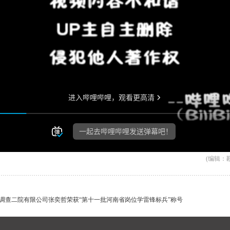
(编辑：
境调查二院有限公司张奕哲荣获“第十一批河南省岗位学雷锋标兵”称号