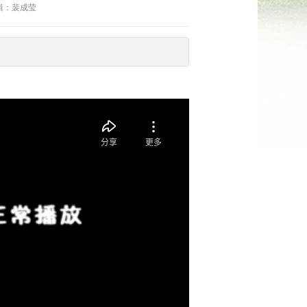
编辑：裴成莹