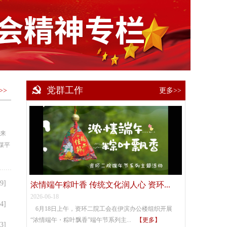
党群工作
>>
更多>>
传来
煤平
9]
浓情端午粽叶香 传统文化润人心 资环...
2026-06-18
4]
6月18日上午，资环二院工会在伊滨办公楼组织开展
“浓情端午・粽叶飘香”端午节系列主...
【更多】
3]