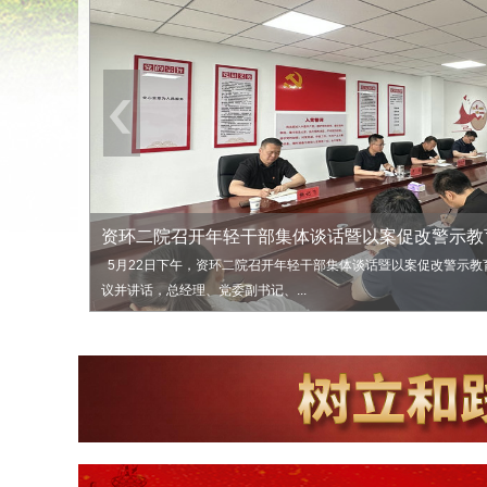
资环二院召开年轻干部集体谈话暨以案促改警示教
5月22日下午，资环二院召开年轻干部集体谈话暨以案促改警示教
议并讲话，总经理、党委副书记、...
聚焦招采规范化，资环二院开展专项业务提升培训
党建引领践初心 深耕帮扶助振兴 ——资环二院常态化
吹响“安全生产月”号角！ 资环二院周密部署今夏安全.
资环二院召开2026年6月经营例会
资环二院党委理论学习中心组开展树立和践行正确政绩
联学共建强根基 同心协力促振兴 ——地质勘查分院党
资环二院召开2026年第二次董事会
余纪云到资环二院督导检查安全生产并调研巡视审计整
资环二院召开2026年一季度经济运行分析会议
6月17日，资环二院举办招采业务培训，来自河南资本交易集团权
“驻村工作队员以平凡铸就不平凡的实干精神，值得我们每一个人学
6月1日上午，资环二院召开2026年“安全生产月” 动员会议暨第
6月1日，资环二院召开2026年6月经营例会。公司党委书记、董
5月29日上午，资环二院党委理论学习中心组举行树立和践行正确
5月27日上午，资环二院地质勘查分院党支部与生态环境分院党支
5月7日，豫地科技集团党委书记、董事长余纪云到资环二院督导检
4月27日，资环二院召开2026年一季度经济运行分析会议。公司
《省管企业阳光采购监督管理办法》等相关...
题党日活动上发出的深情感言，也是...
产月”系列工作。 会议集中...
副书记、副董事长禹志加主持会议。 会...
深入学习领悟习近平总书记在河南考察时...
展联合主题党日活动。公司党委书...
消防安全进行检查，并调研巡视审计整改...
司总经理、党委副书记、副董事长...