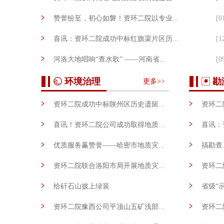
赞誉纷至，初心如磐！资环二院以专业...
[0
喜讯：资环二院成功中标红旗渠片区历...
[1
河洛大地唱响“查水歌” ——河南省...
[0
资环二院一技术收录煤炭行业生态修复...
[0
环境治理
勘
更多>>
资环二院成功中标陕州区历史遗留...
资环二
[0
喜讯！资环二院公司成功取得地质...
喜讯：
[0
优质服务赢赞誉——哈密市地质灾...
搞勘查
[1
资环二院联合洛阳市局开展地质灾...
资环二
[1
给矸石山披上绿装
省级“
[0
资环二院豫西公司平顶山五矿浅部...
资环二
[0