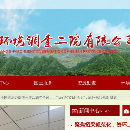
中心
国土服务
资源勘查
环
全国普法办部署开展2026年全民
“我们的节日·清明”：缅怀先烈先贤 凝聚
反
新闻中心
NEWS
全教育日普法宣传活动
奋进力量
聚焦招采规范化，资环