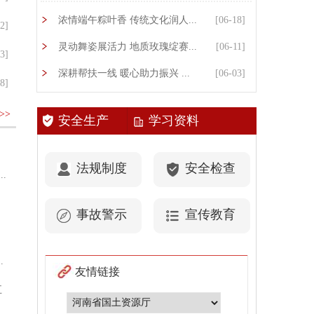
浓情端午粽叶香 传统文化润人...
[06-18]
2]
灵动舞姿展活力 地质玫瑰绽赛...
[06-11]
3]
深耕帮扶一线 暖心助力振兴 ...
[06-03]
8]
9]
>>
安全生产
学习资料
[06-24]
法规制度
安全检查
.
[03-10]
[03-06]
事故警示
宣传教育
[03-06]
.
[02-05]
友情链接
五
[10-21]