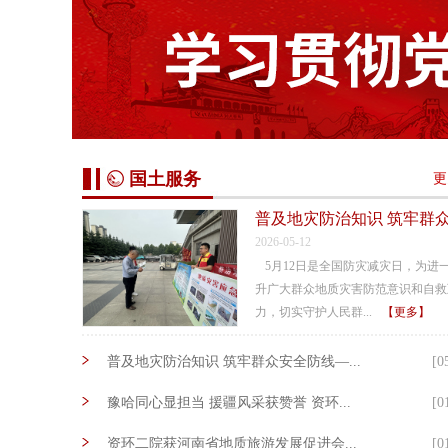
国土服务
更
普及地灾防治知识 筑牢群众安
2026-05-12
5月12日是全国防灾减灾日，为进
升广大群众地质灾害防范意识和自救
力，切实守护人民群...
【更多】
普及地灾防治知识 筑牢群众安全防线—...
[0
豫哈同心显担当 援疆风采获赞誉 资环...
[0
资环二院获河南省地质旅游发展促进会...
[0