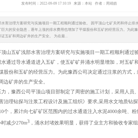
发布时间：2022-09-09 17:10:19 来源：本站 作者：周靖皓
部水害治理方案研究与实施项目一期工程顺利通过验收。 因平顶山七矿关闭和停止排
了巨大的安全隐患，逐年上涨的排水费用也增加了平煤股份和五矿的经营压力。为此豫
五矿和周边矿井的生产安全。 为在最...
平顶山五矿浅部水害治理方案研究与实施项目一期工程顺利通过
积水通过导水通道进入五矿，使五矿矿井涌水明显增加，对五矿
煤股份和五矿的经营压力。为此豫西公司决定通过注浆的方式，
周边矿井的生产安全。
压力，豫西公司平顶山项目部制定了周密的施工计划，采用人员
害治理钻探与注浆工程设计及施工组织》要求,采用水文地质钻
10个，累计向七矿矿区范围内的过水通道
注入水泥
4000余吨、粉
3
小时减少
270m
，涌水封堵效果明显，获得了业主方和验收专家组