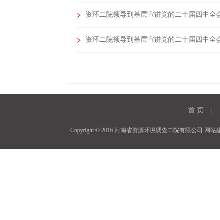
资环二院领导到基层宣讲党的二十届四中全
资环二院领导到基层宣讲党的二十届四中全
首 页
|
Copyright © 2016 河南省资源环境调查二院有限公司