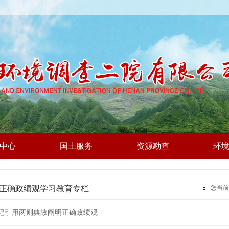
中心
国土服务
资源勘查
环
正确政绩观学习教育专栏
您当前
书记引用两则典故阐明正确政绩观