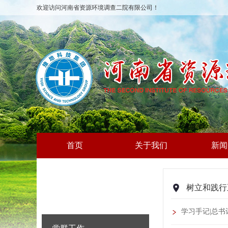
欢迎访问河南省资源环境调查二院有限公司！
首页
关于我们
新闻
树立和践行
学习手记|总