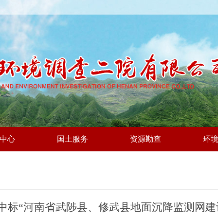
中心
国土服务
资源勘查
环
中标“河南省武陟县、修武县地面沉降监测网建