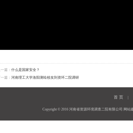
上一篇：
什么是国家安全？
下一篇：
河南理工大学洛阳测绘校友到资环二院调研
首 页
|
Copyright © 2016 河南省资源环境调查二院有限公司