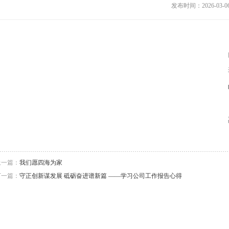
发布时间：2026-03-
上一篇：
我们愿四海为家
下一篇：
守正创新谋发展 砥砺奋进谱新篇 ——学习公司工作报告心得