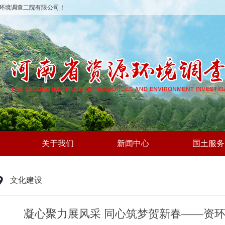
环境调查二院有限公司！
关于我们
新闻中心
国土服务
文化建设
凝心聚力展风采 同心筑梦贺新春——资环