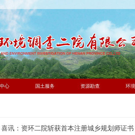
中心
国土服务
资源勘查
环
喜讯：资环二院斩获首本注册城乡规划师证书