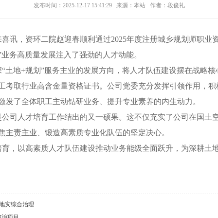
发布时间：2025-12-17 15:41:29 来源：本站 作者：段俊礼
来喜讯，资环二院赵迎春顺利通过
2025
年度注册城乡规划师职业
”
业务高质量发展注入了强劲的人才动能。
深
“
土地
+
规划
”
服务
主业的发展方向，将人才队伍建设摆在战略核
工考取行业高含金量资格证书。公司党委充分发挥引领作用，积
激发了全体职工主动钻研业务、提升专业素养的内生动力。
是公司人才培育工作结出的又一硕果。这不仅充实了
公司
在国土
焦主责主业、锻造高素质专业化队伍的坚定决心。
培育
，以高素质人才队伍建设推动业务能级全面跃升，为深耕土
师地灾综合治理
整治项目