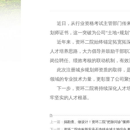
近日，从行业资格考试主管部门传
划师证书，这一突破为公司
“
土地
+
规划
近年来，资环二院始终锚定拓宽拓
人才培养思路，大力倡导并鼓励干部职
岗位聘任、绩效考核的联动机制，有效
此次注册城乡规划师资质的取得，
领域的专业技术力量，更彰显了
公司
聚
下一步，资环二院将持续深化人才
牢坚实的人才根基。
上一篇：
搞勘查、做设计！资环二院“把脉问诊”偃
下一篇：
资环二院中标新安县石寺镇全域土地综合 