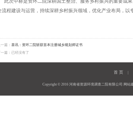
此次中标是资环二院深耕国土整治、服务乡村振兴的重要成果
全流程建设与运营，持续深耕乡村振兴领域，优化产业布局，以
上一篇：
喜讯：资环二院斩获首本注册城乡规划师证书
下一篇：已经没有了
首 页
|
Copyright © 2016 河南省资源环境调查二院有限公司