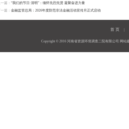
上一篇：
“我们的节日·清明”：缅怀先烈先贤 凝聚奋进力量
下一篇：
金融监管总局：2026年度防范非法金融活动宣传月正式启动
首 页
|
Copyright © 2016 河南省资源环境调查二院有限公司