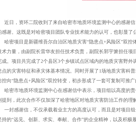
近日，资环二院收到了来自哈密市地质环境监测中心的感谢信
的感谢。这既是对哈密项目团队专业技术能力的认可，也彰显了
哈密项目是新疆维吾尔自治区地质灾害
“隐患点
+
风险区”双控
技术力量，由副院长雷华友担任技术负责，副院长郭宇箫担任项
完成。项目共完成了
2
个县区
3
个乡镇试点区域内的地质灾害野外
患点
的灾害特征
和承灾体基本情况。
同时开展了
1
场地质灾害科普
防控向
“
隐患点
+
风险区
”
双控转变，
初步形成了一套可复制可推广
哈密市地质环境监测中心在感谢信中表示，项目组以高度的责
别提到，此次合作不仅加深了哈密地区对地质灾害防治工作的理
一封感谢信
，不仅承载着
业主方的高度认可
，
而且是对
项目
组
坚持的
“
远见、创新、求实、奉献、合作
”
的企业精神，以及积极