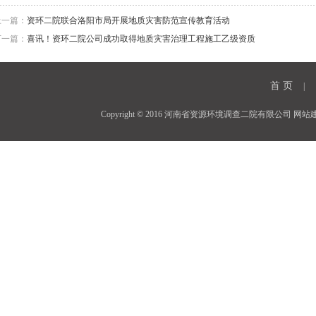
上一篇：
资环二院联合洛阳市局开展地质灾害防范宣传教育活动
下一篇：
喜讯！资环二院公司成功取得地质灾害治理工程施工乙级资质
首 页
|
Copyright © 2016 河南省资源环境调查二院有限公司