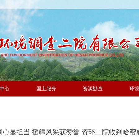
中心
国土服务
资源勘查
环
同心显担当 援疆风采获赞誉 资环二院收到哈密