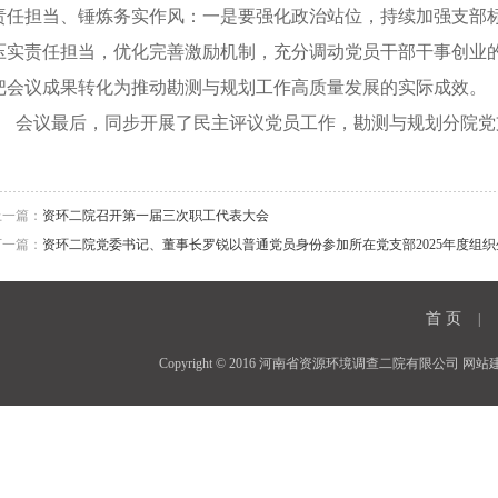
责任担当、锤炼务实作风：一是要强化政治站位，持续加强支部
压实责任担当，优化完善激励机制，充分调动党员干部干事创业
把会议成果转化为推动勘测与规划工作高质量发展的实际成效。
会议最后，同步开展了民主评议党员工作，勘测与规划分院党
上一篇：
资环二院召开第一届三次职工代表大会
下一篇：
资环二院党委书记、董事长罗锐以普通党员身份参加所在党支部2025年度组织
首 页
|
Copyright © 2016 河南省资源环境调查二院有限公司