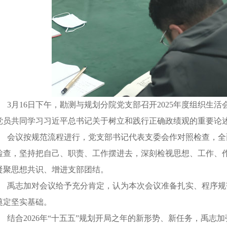
3月16日下午，勘测与规划分院党支部召开2025年度组织
党员共同学习习近平总书记关于树立和践行正确政绩观的重要论
会议按规范流程进行，党支部书记代表支委会作对照检查，全
检查，坚持把自己、职责、工作摆进去，深刻检视思想、工作、
凝聚思想共识、增进支部团结。
禹志加对会议给予充分肯定，认为本次会议准备扎实、程序规
奠定坚实基础。
结合
2026年“十五五”规划开局之年的新形势、新任务，禹