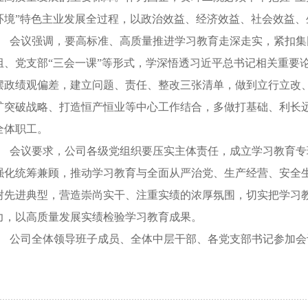
环境”特色主业发展全过程，以政治效益、经济效益、社会效益
会议强调，要高标准、高质量推进学习教育走深走实，紧扣集
组、党支部
“三会一课”等形式，学深悟透习近平总书记相关重要
摆政绩观偏差，建立问题、责任、整改三张清单，做到立行立改、
矿突破战略、打造恒产恒业等中心工作结合，多做打基础、利长
全体职工。
会议要求，公司各级党组织要压实主体责任，成立学习教育专
强化统筹兼顾，推动学习教育与全面从严治党、生产经营、安全
树先进典型，营造崇尚实干、注重实绩的浓厚氛围，切实把学习
力，以高质量发展实绩检验学习教育成果。
公司全体领导班子成员、全体中层干部、各党支部书记参加会