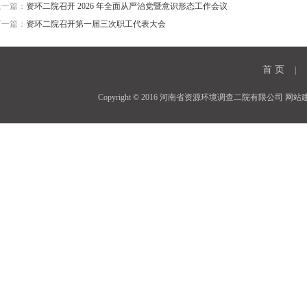
上一篇：
资环二院召开 2026 年全面从严治党暨意识形态工作会议
下一篇：
资环二院召开第一届三次职工代表大会
首 页
|
Copyright © 2016 河南省资源环境调查二院有限公司